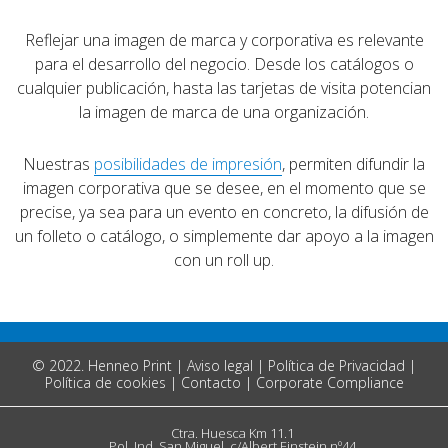
Reflejar una imagen de marca y corporativa es relevante
para el desarrollo del negocio. Desde los catálogos o
cualquier publicación, hasta las tarjetas de visita potencian
la imagen de marca de una organización.
Nuestras
posibilidades de impresión
, permiten difundir la
imagen corporativa que se desee, en el momento que se
precise, ya sea para un evento en concreto, la difusión de
un folleto o catálogo, o simplemente dar apoyo a la imagen
con un roll up.
© 2022. Henneo Print
|
Aviso legal
|
Política de Privacidad
|
Política de cookies
|
Contacto
|
Corporate Compliance
Ctra. Huesca Km 11.1
Pol. Ind. San Miguel, c/Albert Einstein nº44