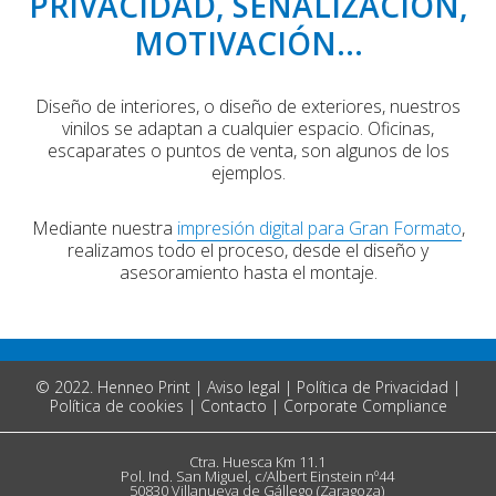
PRIVACIDAD, SEÑALIZACIÓN,
MOTIVACIÓN...
Diseño de interiores, o diseño de exteriores, nuestros
vinilos se adaptan a cualquier espacio. Oficinas,
escaparates o puntos de venta, son algunos de los
ejemplos.
Mediante nuestra
impresión digital para Gran Formato
,
realizamos todo el proceso, desde el diseño y
asesoramiento hasta el montaje.
© 2022. Henneo Print
|
Aviso legal
|
Política de Privacidad
|
Política de cookies
|
Contacto
|
Corporate Compliance
Ctra. Huesca Km 11.1
Pol. Ind. San Miguel, c/Albert Einstein nº44
50830 Villanueva de Gállego (Zaragoza)